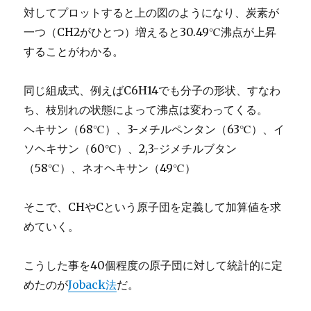
対してプロットすると上の図のようになり、炭素が
一つ（CH2がひとつ）増えると30.49℃沸点が上昇
することがわかる。
同じ組成式、例えばC6H14でも分子の形状、すなわ
ち、枝別れの状態によって沸点は変わってくる。
ヘキサン（68℃）、3-メチルペンタン（63℃）、イ
ソヘキサン（60℃）、2,3-ジメチルブタン
（58℃）、ネオヘキサン（49℃）
そこで、CHやCという原子団を定義して加算値を求
めていく。
こうした事を40個程度の原子団に対して統計的に定
めたのが
Joback法
だ。