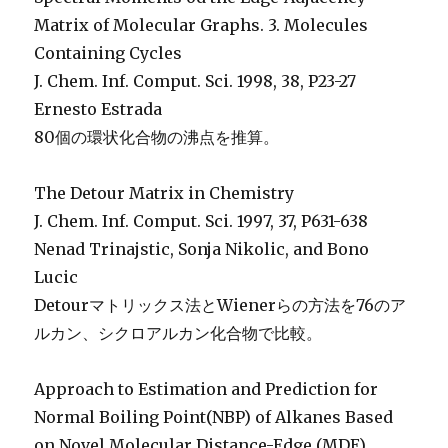
Matrix of Molecular Graphs. 3. Molecules
Containing Cycles
J. Chem. Inf. Comput. Sci. 1998, 38, P23-27
Ernesto Estrada
80個の環状化合物の沸点を推算。
The Detour Matrix in Chemistry
J. Chem. Inf. Comput. Sci. 1997, 37, P631-638
Nenad Trinajstic, Sonja Nikolic, and Bono
Lucic
Detourマトリックス法とWienerらの方法を76のア
ルカン、シクロアルカン化合物で比較。
Approach to Estimation and Prediction for
Normal Boiling Point(NBP) of Alkanes Based
on Novel Molecular Distance-Edge (MDE)