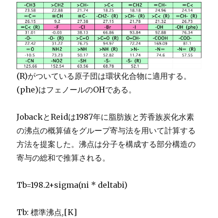
(R)がついている原子団は環状化合物に適用する。
(phe)はフェノールのOHである。
JobackとReidは1987年に脂肪族と芳香族炭化水素
の沸点の概算値をグループ寄与法を用いて計算する
方法を提案した。沸点は分子を構成する部分構造の
寄与の総和で推算される。
Tb=198.2+sigma(ni * deltabi)
Tb: 標準沸点,[K]